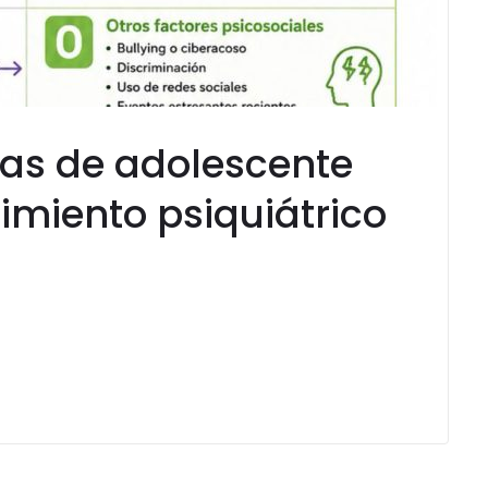
ias de adolescente
miento psiquiátrico