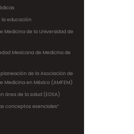
édicas
 la educación
de Medicina de la Universidad de
iedad Mexicana de Medicina de
planeación de la Asociación de
de Medicina en México (AMFEM)
n área de la salud (EDSA)
ias conceptos esenciales”