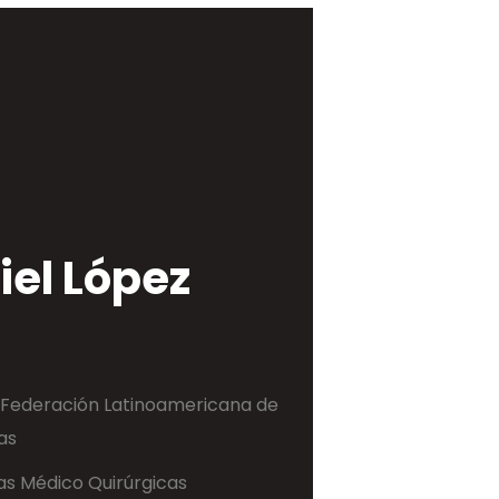
iel López
a Federación Latinoamericana de
as
as Médico Quirúrgicas