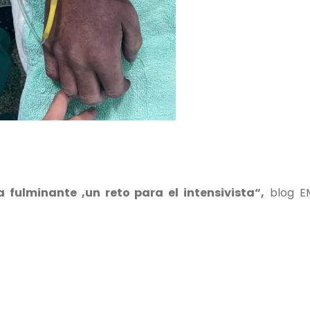
a fulminante ,un reto para el intensivista
“
,
blog EM