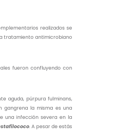
omplementarios realizados se
a tratamiento antimicrobiano
uales fueron confluyendo con
te aguda, púrpura fulminans,
on gangrena la misma es una
e una infección severa en la
estafilococo
. A pesar de estás