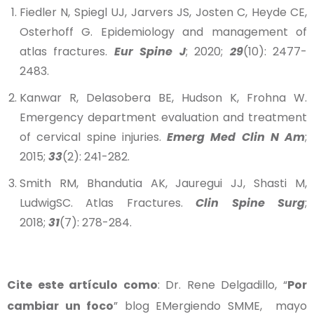
Fiedler N, Spiegl UJ, Jarvers JS, Josten C, Heyde CE,
Osterhoff G. Epidemiology and management of
atlas fractures.
Eur Spine J
; 2020;
29
(10): 2477-
2483.
Kanwar R, Delasobera BE, Hudson K, Frohna W.
Emergency department evaluation and treatment
of cervical spine injuries.
Emerg Med Clin N Am
;
2015;
33
(2): 241-282.
Smith RM, Bhandutia AK, Jauregui JJ, Shasti M,
LudwigSC. Atlas Fractures.
Clin Spine Surg
;
2018;
31
(7): 278-284.
Cite este artículo como
: Dr. Rene Delgadillo, “
Por
cambiar un foco
” blog EMergiendo SMME, mayo