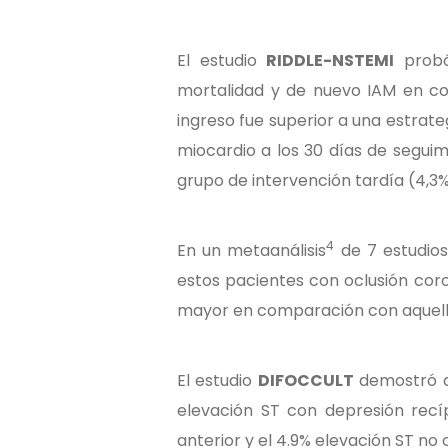
El estudio
RIDDLE-NSTEMI
probó
mortalidad y de nuevo IAM en com
ingreso fue superior a una estrateg
miocardio a los 30 días de segui
grupo de intervención tardía (4,3%
4
En un metaanálisis
de 7 estudios
estos pacientes con oclusión cor
mayor en comparación con aquello
El estudio
DIFOCCULT
demostró qu
elevación ST con depresión recíp
anterior y el 4.9% elevación ST no