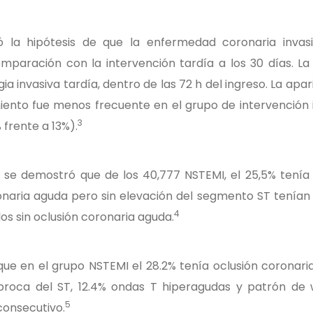
 la hipótesis de que la enfermedad coronaria invas
paración con la intervención tardía a los 30 días. La 
ia invasiva tardía, dentro de las 72 h del ingreso. La ap
miento fue menos frecuente en el grupo de intervenció
3
 frente a 13%).
 se demostró que de los 40,777 NSTEMI, el 25,5% tenía o
onaria aguda pero sin elevación del segmento ST tenían 
4
s sin oclusión coronaria aguda.
e en el grupo NSTEMI el 28.2% tenía oclusión coronaria
roca del ST, 12.4% ondas T hiperagudas y patrón de wi
5
 consecutivo.