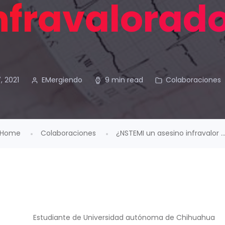
nfravalorad
, 2021
EMergiendo
9 min read
Colaboraciones
Home
Colaboraciones
¿NSTEMI un asesino infravalor ..
Estudiante de Universidad autónoma de Chihuahua