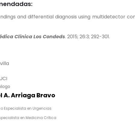
comendadas:
Findings and differential diagnosis using multidetecto
édica Clínica Los Condeds
. 2015; 26:3; 292-301.
illa
UCI
ólogo
l A. Arriaga Bravo
o Especialista en Urgencias
pecialista en Medicina Crítica