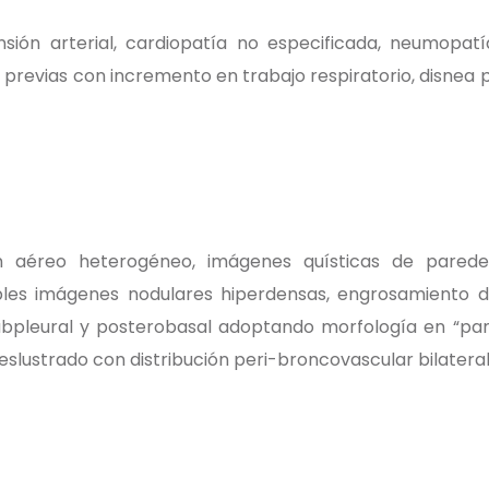
ión arterial, cardiopatía no especificada, neumopatí
s previas con incremento en trabajo respiratorio, disnea 
 aéreo heterogéneo, imágenes quísticas de paredes
iples imágenes nodulares hiperdensas, engrosamiento del 
bpleural y posterobasal adoptando morfología en “pana
deslustrado con distribución peri-broncovascular bilatera