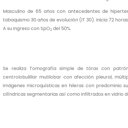
Masculino de 65 años con antecedentes de hipertens
tabaquismo 30 años de evolución (IT 30). Inicia 72 hora
A su ingreso con SpO
del 50%.
2
Se realiza Tomografía simple de tórax con patrón
centrolobulillar mutilobar con afección pleural, múlt
imágenes microquísticas en hileras con predominio su
cilíndricas segmentarias así como infiltrados en vidrio 