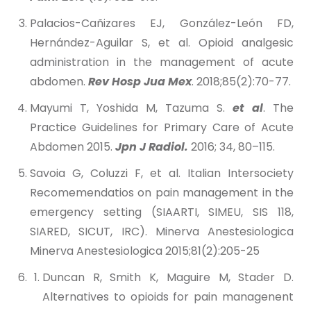
Palacios-Cañizares EJ, González-León FD,
Hernández-Aguilar S, et al. Opioid analgesic
administration in the management of acute
abdomen.
Rev Hosp Jua Mex
. 2018;85(2):70-77.
Mayumi T, Yoshida M, Tazuma S.
et al
. The
Practice Guidelines for Primary Care of Acute
Abdomen 2015.
Jpn J Radiol.
2016; 34, 80–115.
Savoia G, Coluzzi F, et al. Italian Intersociety
Recomemendatios on pain management in the
emergency setting (SIAARTI, SIMEU, SIS 118,
SIARED, SICUT, IRC). Minerva Anestesiologica
Minerva Anestesiologica 2015;81(2):205-25
Duncan R, Smith K, Maguire M, Stader D.
Alternatives to opioids for pain managenent