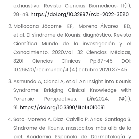
exhaustiva. Revista Ciencias Biomédicas, 11(1),
28-49.
https://doi.org/10.32997/rcb-2022-3580
Mollocana-Jácome EF, Moreno-Álvarez ED,
et.al. El síndrome de Kounis: diagnóstico. Revista
Científica Mundo de la investigación y el
Conocimiento. 2020,Vol. 32 Ciencias Médicas,
3201 Ciencias Clínicas, Pp.37-45 DOI:
10.26820/recimundo/4.(4).octubre.2020.37-45
Asmundo A, Cianci A, et.al. An Insight into Kounis
Syndrome: Bridging Clinical Knowledge with
Forensic Perspectives.
Life
2024,
14
(1),
91;
https://doi.org/10.3390/life14010091
Soto-Moreno A. Diaz-Calvillo P. Arias-Santiago S.
Síndrome de Kounis, mastocitos más allá de la
piel. Academia Española de Dermatología y