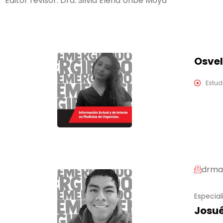
Editor revisor: Dra. Silvia Elena Uribe Moya
Osvel
Estud
drma
Especial
Josu