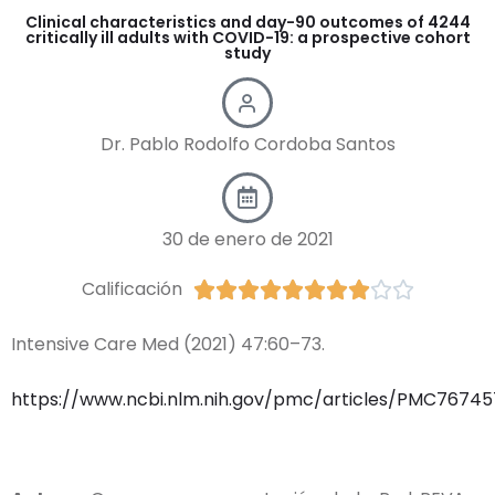
Clinical characteristics and day-90 outcomes of 4244
critically ill adults with COVID-19: a prospective cohort
study
Dr. Pablo Rodolfo Cordoba Santos
30 de enero de 2021​
Calificación










Intensive Care Med (2021) 47:60–73.
https://www.ncbi.nlm.nih.gov/pmc/articles/PMC7674